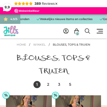
×
389
Reviews
9,9
 dag verzonden
4.9/5
Wekelijks nieuwe items en collecties
Gratis be
0
HOME
/
WINKEL
/
BLOUSES, TOPS & TRUIEN
BLOUSES, TOPS &
TRUIEN
1
2
3
5
%
%