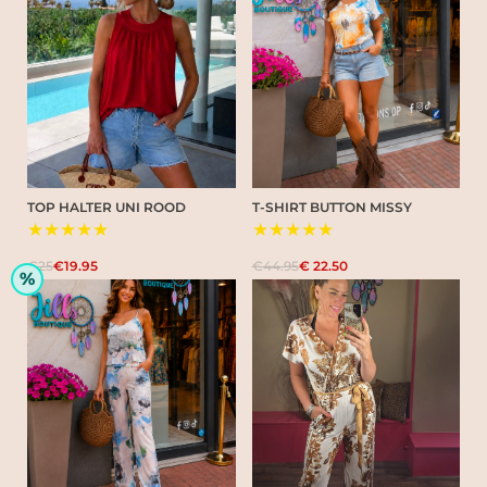
TOP HALTER UNI ROOD
T-SHIRT BUTTON MISSY
★★★★★
★★★★★
€25
€19.95
€44.95
€ 22.50
%