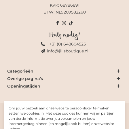
KVK: 68786891
BTW: NL9209582260
Hulp nodig?
+31 (0) 648604525
info@jillsboutique.nl
Categorieën
Overige pagina's
Openingstijden
Om jouw bezoek aan onze website persoonlijker te maken
© 2026 Jill's Boutique
zetten we cookies in. Met deze cookies kunnen wij en partijen
van derde informatie over jou verzamelen en jouw
internetgedrag binnen (en mogelijk ook buiten) onze website
Gemaakt met
door
Fresh-Dev
volgen.