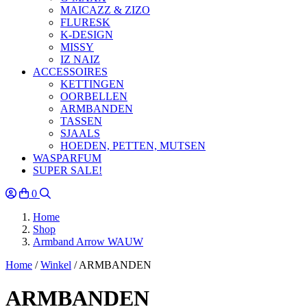
MAICAZZ & ZIZO
FLURESK
K-DESIGN
MISSY
IZ NAIZ
ACCESSOIRES
KETTINGEN
OORBELLEN
ARMBANDEN
TASSEN
SJAALS
HOEDEN, PETTEN, MUTSEN
WASPARFUM
SUPER SALE!
0
Home
Shop
Armband Arrow WAUW
Home
/
Winkel
/
ARMBANDEN
ARMBANDEN