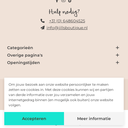
Hulp nodig?
+31 (0) 648604525
info@jillsboutique.nl
Categorieën
Overige pagina's
Openingstijden
Om jouw bezoek aan onze website persoonlijker te maken
© 2026 Jill's Boutique
zetten we cookies in. Met deze cookies kunnen wij en partijen
van derde informatie over jou verzamelen en jouw
internetgedrag binnen (en mogelijk ook buiten) onze website
Gemaakt met
door
Fresh-Dev
volgen.
De waardering van www.jillsboutique.nl/ bij
WebwinkelKeur
Accepteren
Meer informatie
Reviews
is 9.9/10 gebaseerd op 389 reviews.