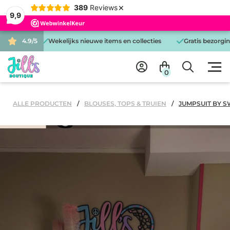
×
389
Reviews
9,9
zonden
4.9/5
Wekelijks nieuwe items en collecties
Gratis bezorging 
0
ALLE PRODUCTEN
BLOUSES, TOPS & TRUIEN
JUMPSUIT BY 