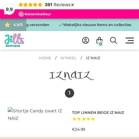
×
391
Reviews
9,9
is dezelfde dag verzonden
4.9/5
Wekelijks nieuwe items en collecties
0
HOME
/
WINKEL
/
IZ NAIZ
IZ NAIZ
1
TOP LINNEN BEIGE IZ NAIZ
★★★★★
€24.99