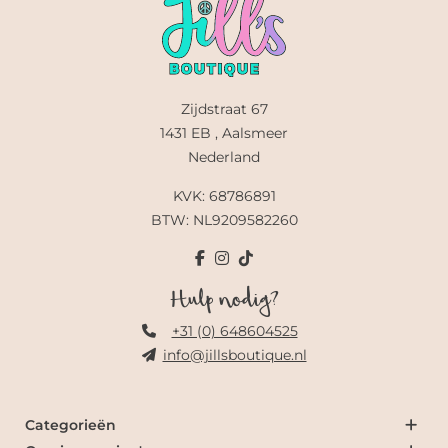
Zijdstraat 67
1431 EB , Aalsmeer
Nederland
KVK: 68786891
BTW: NL9209582260
Hulp nodig?
+31 (0) 648604525
info@jillsboutique.nl
Categorieën