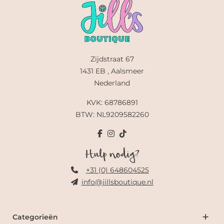
Zijdstraat 67
1431 EB , Aalsmeer
Nederland
KVK: 68786891
BTW: NL9209582260
Hulp nodig?
+31 (0) 648604525
info@jillsboutique.nl
Categorieën