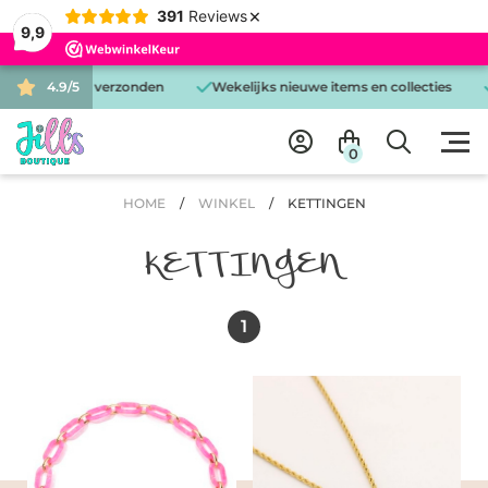
×
391
Reviews
9,9
elfde dag verzonden
4.9/5
Wekelijks nieuwe items en collecties
Grat
0
HOME
/
WINKEL
/
KETTINGEN
KETTINGEN
1