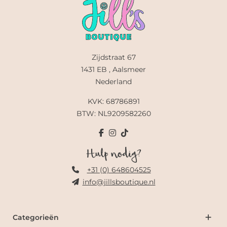
Zijdstraat 67
1431 EB , Aalsmeer
Nederland
KVK: 68786891
BTW: NL9209582260
Hulp nodig?
+31 (0) 648604525
info@jillsboutique.nl
Categorieën