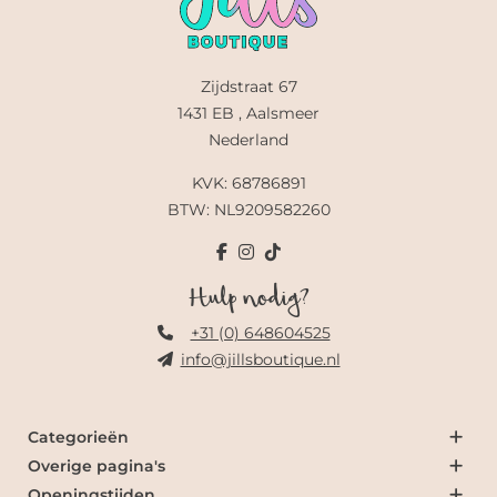
Zijdstraat 67
1431 EB , Aalsmeer
Nederland
KVK: 68786891
BTW: NL9209582260
Hulp nodig?
+31 (0) 648604525
info@jillsboutique.nl
Categorieën
Overige pagina's
Openingstijden