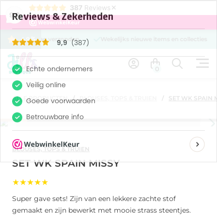
×
387
Reviews
9,9
 is dezelfde dag verzonden
4.9/5
Wekelijks nieuwe items en collecties
0
ALLE PRODUCTEN
BLOUSES, TOPS & TRUIEN
SET WK SPAIN 
BLOUSES, TOPS & TRUIEN
SET WK SPAIN MISSY
★★★★★
Super gave sets! Zijn van een lekkere zachte stof
gemaakt en zijn bewerkt met mooie strass steentjes.