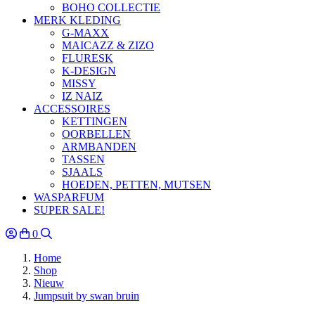
BOHO COLLECTIE
MERK KLEDING
G-MAXX
MAICAZZ & ZIZO
FLURESK
K-DESIGN
MISSY
IZ NAIZ
ACCESSOIRES
KETTINGEN
OORBELLEN
ARMBANDEN
TASSEN
SJAALS
HOEDEN, PETTEN, MUTSEN
WASPARFUM
SUPER SALE!
0
Home
Shop
Nieuw
Jumpsuit by swan bruin