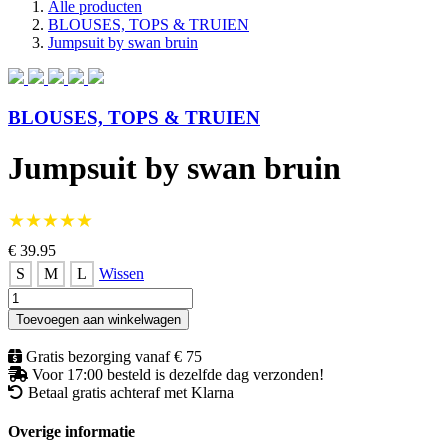
Alle producten
BLOUSES, TOPS & TRUIEN
Jumpsuit by swan bruin
BLOUSES, TOPS & TRUIEN
Jumpsuit by swan bruin
★★★★★
€ 39.95
S
M
L
Wissen
Jumpsuit
by
Toevoegen aan winkelwagen
swan
bruin
Gratis bezorging vanaf € 75
aantal
Voor 17:00 besteld is dezelfde dag verzonden!
Betaal gratis achteraf met Klarna
Overige informatie