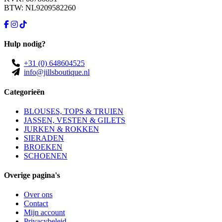
BTW: NL9209582260
Hulp nodig?
+31 (0) 648604525
info@jillsboutique.nl
Categorieën
BLOUSES, TOPS & TRUIEN
JASSEN, VESTEN & GILETS
JURKEN & ROKKEN
SIERADEN
BROEKEN
SCHOENEN
Overige pagina's
Over ons
Contact
Mijn account
Privacybeleid