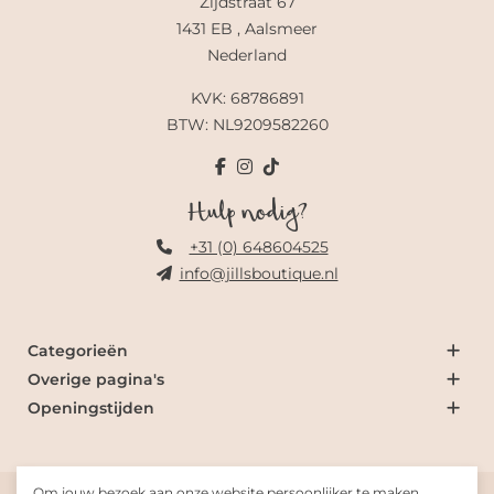
Zijdstraat 67
1431 EB , Aalsmeer
Nederland
KVK: 68786891
BTW: NL9209582260
Hulp nodig?
+31 (0) 648604525
info@jillsboutique.nl
Categorieën
Overige pagina's
Openingstijden
Om jouw bezoek aan onze website persoonlijker te maken