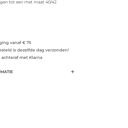
agen tot een met maat 40/42
ging vanaf € 75
esteld is dezelfde dag verzonden!
s achteraf met Klarna
RMATIE