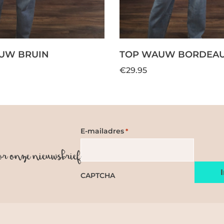
UW BRUIN
TOP WAUW BORDEA
€29.95
E-mailadres
*
or onze nieuwsbrief
CAPTCHA