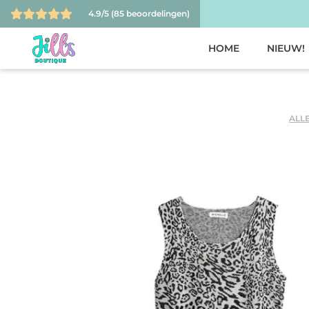
4.9/5
(85 beoordelingen)
HOME
NIEUW!
ALL