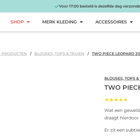
Voor 17:00 besteld is dezelfde dag verzond
SHOP
MERK KLEDING
ACCESSOIRES
E PRODUCTEN
BLOUSES, TOPS & TRUIEN
TWO PIECE LEOPARD ZI
BLOUSES, TOPS &
TWO PIEC
★★★★★
Wat een geweldig
draagt hierdoor
Er zit een subtie