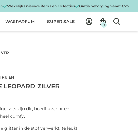
en
Wekelijks nieuwe items en collecties
Gratis bezorging vanaf €75
WASPARFUM
SUPER SALE!
0
LVER
 TRUIEN
E LEOPARD ZILVER
e sets zijn dit, heerlijk zacht en
 heel comfy.
le glitter in de stof verwerkt, te leuk!