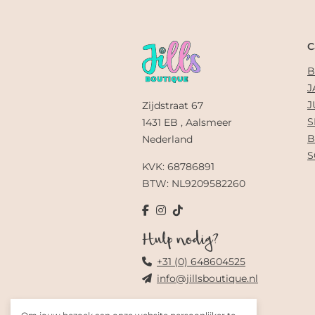
C
B
J
J
Zijdstraat 67
S
1431 EB , Aalsmeer
B
Nederland
S
KVK: 68786891
BTW: NL9209582260
Hulp nodig?
+31 (0) 648604525
info@jillsboutique.nl