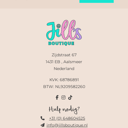
Zijdstraat 67
1431 EB , Aalsmeer
Nederland
KVK: 68786891
BTW: NL9209582260
Hulp nodig?
+31 (0) 648604525
info@jillsboutique.nl