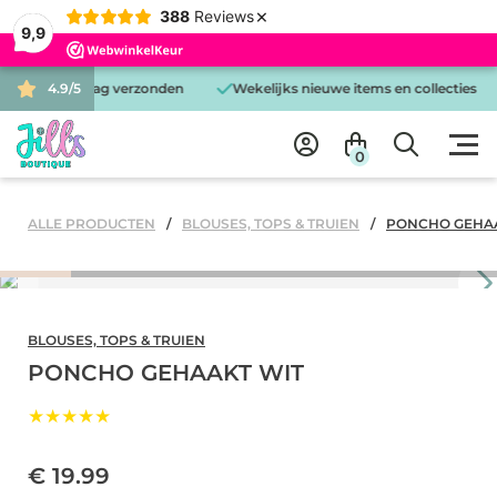
×
388
Reviews
9,9
d is dezelfde dag verzonden
4.9/5
Wekelijks nieuwe items en collecties
0
ALLE PRODUCTEN
BLOUSES, TOPS & TRUIEN
PONCHO GEHAA
BLOUSES, TOPS & TRUIEN
PONCHO GEHAAKT WIT
★★★★★
€ 19.99