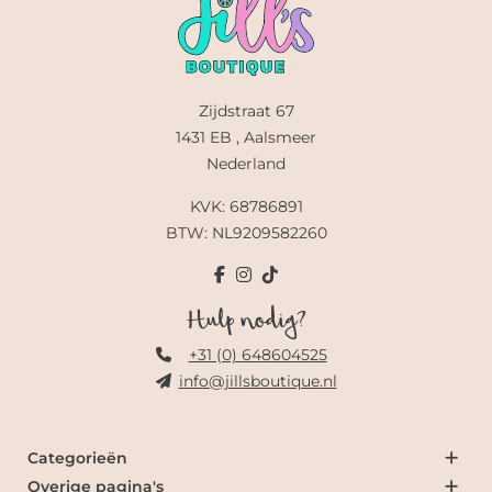
Zijdstraat 67
1431 EB , Aalsmeer
Nederland
KVK: 68786891
BTW: NL9209582260
Hulp nodig?
+31 (0) 648604525
info@jillsboutique.nl
Categorieën
Overige pagina's