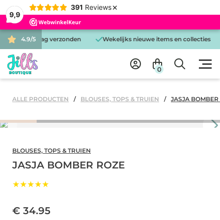
×
391
Reviews
9,9
 is dezelfde dag verzonden
4.9/5
Wekelijks nieuwe items en collecties
0
ALLE PRODUCTEN
BLOUSES, TOPS & TRUIEN
JASJA BOMBER
BLOUSES, TOPS & TRUIEN
JASJA BOMBER ROZE
★★★★★
€ 34.95