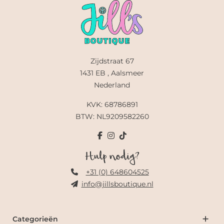
Zijdstraat 67
1431 EB , Aalsmeer
Nederland
KVK: 68786891
BTW: NL9209582260
Hulp nodig?
+31 (0) 648604525
info@jillsboutique.nl
Categorieën