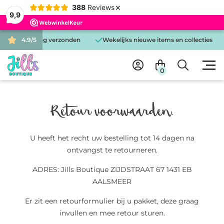
×
388
Reviews
9,9
 is dezelfde dag verzonden
4.9/5
Wekelijks nieuwe items en collecties
0
Retour voorwaarden.
U heeft het recht uw bestelling tot 14 dagen na
ontvangst te retourneren.
ADRES: Jills Boutique ZIJDSTRAAT 67 1431 EB
AALSMEER
Er zit een retourformulier bij u pakket, deze graag
invullen en mee retour sturen.