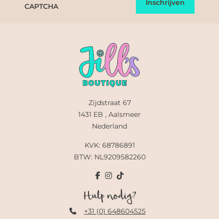
CAPTCHA
Zijdstraat 67
1431 EB , Aalsmeer
Nederland
KVK: 68786891
BTW: NL9209582260
Hulp nodig?
+31 (0) 648604525