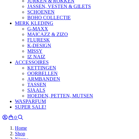
JURKEN & ROKKEN
JASSEN, VESTEN & GILETS
SCHOENEN
BOHO COLLECTIE
MERK KLEDING
G-MAXX
MAICAZZ & ZIZO
FLURESK
K-DESIGN
MISSY
IZ NAIZ
ACCESSOIRES
KETTINGEN
OORBELLEN
ARMBANDEN
TASSEN
SJAALS
HOEDEN, PETTEN, MUTSEN
WASPARFUM
SUPER SALE!
0
Home
Shop