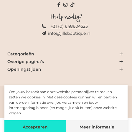
Hulp nodig?
+31 (0) 648604525
info@jillsboutique.nl
Categorieën
Overige pagina's
Openingstijden
Om jouw bezoek aan onze website persoonlijker te maken
© 2026 Jill's Boutique
zetten we cookies in. Met deze cookies kunnen wij en partijen
van derde informatie over jou verzamelen en jouw
internetgedrag binnen (en mogelijk ook buiten) onze website
Gemaakt met
door
Fresh-Dev
volgen.
De waardering van www.jillsboutique.nl/ bij
WebwinkelKeur
Accepteren
Meer informatie
Reviews
is 9.9/10 gebaseerd op 388 reviews.