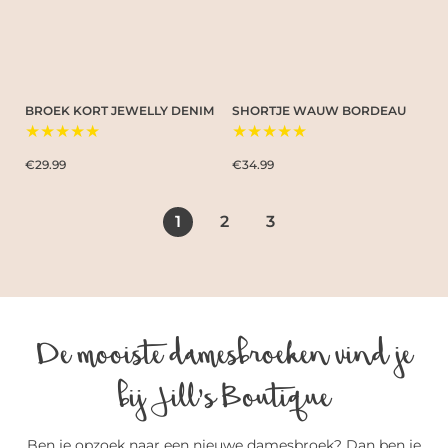
BROEK KORT JEWELLY DENIM
SHORTJE WAUW BORDEAU
★★★★★
★★★★★
€29.99
€34.99
1
2
3
De mooiste damesbroeken vind je
bij Jill’s Boutique
Ben je opzoek naar een nieuwe damesbroek? Dan ben je