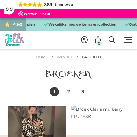
×
389
Reviews
9,9
dag verzonden
4.9/5
Wekelijks nieuwe items en collecties
Gratis be
0
HOME
/
WINKEL
/
BROEKEN
BROEKEN
1
2
3