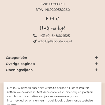
KVK: 68786891
BTW: NL9209582260
Hulp nodig?
+31 (0) 648604525
info@jillsboutique.nl
Categorieën
Overige pagina's
Openingstijden
Om jouw bezoek aan onze website persoonlijker te maken
© 2026 Jill's Boutique
zetten we cookies in. Met deze cookies kunnen wij en partijen
van derde informatie over jou verzamelen en jouw
internetgedrag binnen (en mogelijk ook buiten) onze website
Gemaakt met
door
Fresh-Dev
volgen.