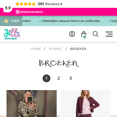
×
391
Reviews
9,9
ag verzonden
4.9/5
Wekelijks nieuwe items en collecties
Gratis bez
0
HOME
/
WINKEL
/
BROEKEN
BROEKEN
1
2
3