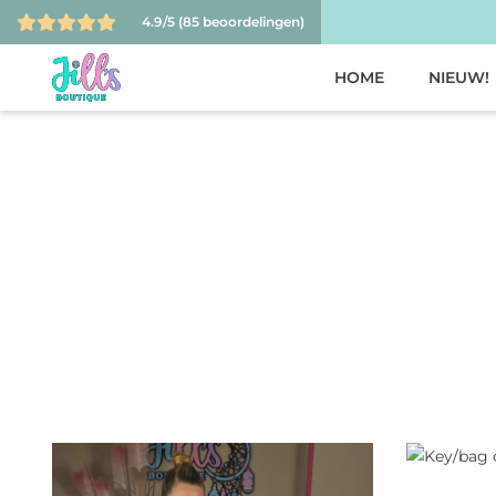
4.9/5
(85 beoordelingen)
HOME
NIEUW!