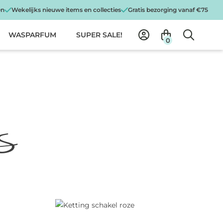
en
Wekelijks nieuwe items en collecties
Gratis bezorging vanaf €75
WASPARFUM
SUPER SALE!
0
S