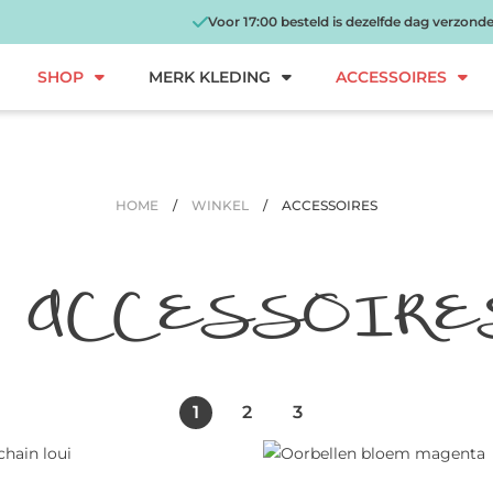
Voor 17:00 besteld is dezelfde dag verzond
SHOP
MERK KLEDING
ACCESSOIRES
HOME
/
WINKEL
/
ACCESSOIRES
ACCESSOIRE
1
2
3