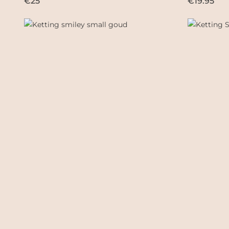
€25
€19.95