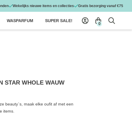
onden
Wekelijks nieuwe items en collecties
Gratis bezorging vanaf €75
WASPARFUM
SUPER SALE!
0
N STAR WHOLE WAUW
e beauty`s, maak elke oufit af met een
e items.