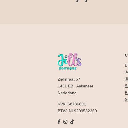
C
B
J
J
Zijdstraat 67
S
1431 EB , Aalsmeer
B
Nederland
S
KVK: 68786891
BTW: NL9209582260