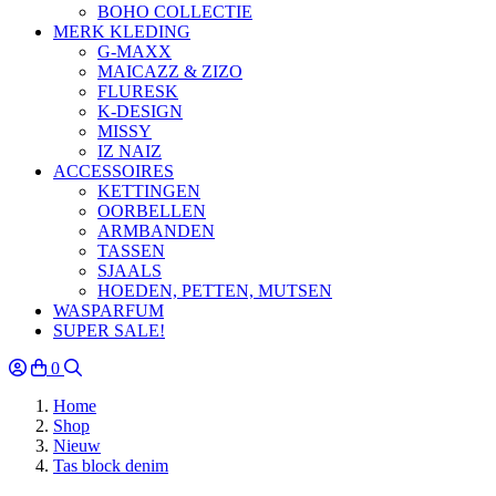
BOHO COLLECTIE
MERK KLEDING
G-MAXX
MAICAZZ & ZIZO
FLURESK
K-DESIGN
MISSY
IZ NAIZ
ACCESSOIRES
KETTINGEN
OORBELLEN
ARMBANDEN
TASSEN
SJAALS
HOEDEN, PETTEN, MUTSEN
WASPARFUM
SUPER SALE!
0
Home
Shop
Nieuw
Tas block denim