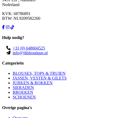
Nederland
KVK: 68786891
BTW: NL9209582260
Hulp nodig?
+31 (0) 648604525
info@jillsboutique.nl
Categorieën
BLOUSES, TOPS & TRUIEN
JASSEN, VESTEN & GILETS
JURKEN & ROKKEN
SIERADEN
BROEKEN
SCHOENEN
Overige pagina's
Over ons