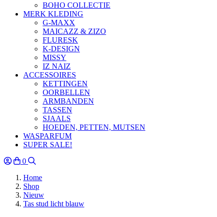
BOHO COLLECTIE
MERK KLEDING
G-MAXX
MAICAZZ & ZIZO
FLURESK
K-DESIGN
MISSY
IZ NAIZ
ACCESSOIRES
KETTINGEN
OORBELLEN
ARMBANDEN
TASSEN
SJAALS
HOEDEN, PETTEN, MUTSEN
WASPARFUM
SUPER SALE!
0
Home
Shop
Nieuw
Tas stud licht blauw