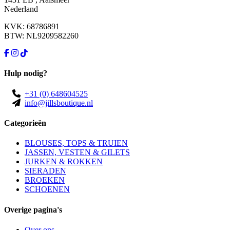
Nederland
KVK: 68786891
BTW: NL9209582260
Hulp nodig?
+31 (0) 648604525
info@jillsboutique.nl
Categorieën
BLOUSES, TOPS & TRUIEN
JASSEN, VESTEN & GILETS
JURKEN & ROKKEN
SIERADEN
BROEKEN
SCHOENEN
Overige pagina's
Over ons