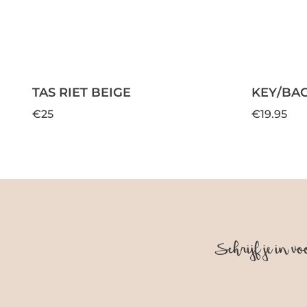
TAS RIET BEIGE
KEY/BAG
€25
€19.95
Schrijf je in vo