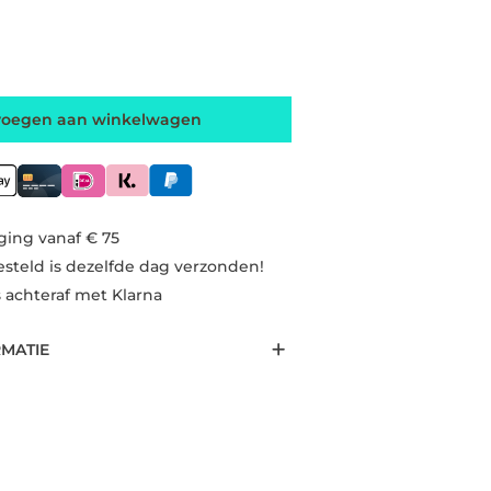
voegen aan winkelwagen
ging vanaf € 75
esteld is dezelfde dag verzonden!
s achteraf met Klarna
RMATIE