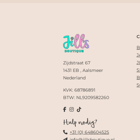
C
B
J
J
Zijdstraat 67
S
1431 EB , Aalsmeer
B
Nederland
S
KVK: 68786891
BTW: NL9209582260
Hulp nodig?
+31 (0) 648604525
info@jillsboutique.nl