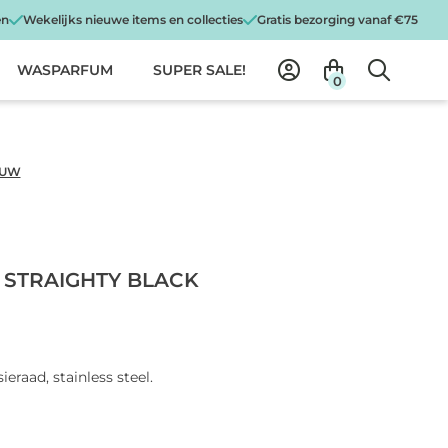
en
Wekelijks nieuwe items en collecties
Gratis bezorging vanaf €75
WASPARFUM
SUPER SALE!
0
AUW
STRAIGHTY BLACK
ieraad, stainless steel.