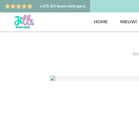
4.9/5
(85 beoordelingen)
HOME
NIEUW!
AL