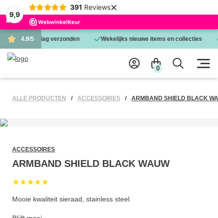
×
391
Reviews
9,9
d is dezelfde dag verzonden
4.9/5
Wekelijks nieuwe items en collecties
0
ALLE PRODUCTEN
ACCESSOIRES
ARMBAND SHIELD BLACK W
ACCESSOIRES
ARMBAND SHIELD BLACK WAUW
★★★★★
Mooie kwaliteit sieraad, stainless steel.