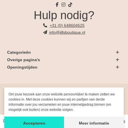
Hulp nodig?
+31 (0) 648604525
info@jillsboutique.nl
Categorieën
Overige pagina's
Openingstijden
© 2026 Jill's Boutique
Om jouw bezoek aan onze website persoonlijker te maken zetten we
cookies in. Met deze cookies kunnen wij en partijen van derde
informatie over jou verzamelen en jouw internetgedrag binnen (en
Gemaakt met
door
Fresh-Dev
mogelijk ook buiten) onze website volgen.
De waardering van www.jillsboutique.nl/ bij
WebwinkelKeur Reviews
Accepteren
Meer informatie
is 9.9/10 gebaseerd op 391 reviews.