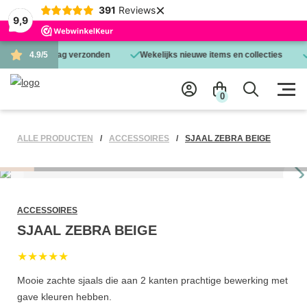
×
391
Reviews
9,9
d is dezelfde dag verzonden
4.9/5
Wekelijks nieuwe items en collecties
0
ALLE PRODUCTEN
ACCESSOIRES
SJAAL ZEBRA BEIGE
ACCESSOIRES
SJAAL ZEBRA BEIGE
★★★★★
Mooie zachte sjaals die aan 2 kanten prachtige bewerking met
gave kleuren hebben.