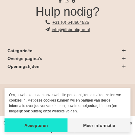
Hulp nodig?
+31 (0) 648604525
info@jillsboutique.nl
Categorieën
Overige pagina's
Openingstijden
© 2026 Jill's Boutique
Om jouw bezoek aan onze website persoonlijker te maken zetten we
cookies in. Met deze cookies kunnen wij en partijen van derde
informatie over jou verzamelen en jouw internetgedrag binnen (en
Gemaakt met
door
Fresh-Dev
mogelijk ook buiten) onze website volgen.
De waardering van www.jillsboutique.nl/ bij
WebwinkelKeur Reviews
Accepteren
Meer informatie
is 9.9/10 gebaseerd op 391 reviews.