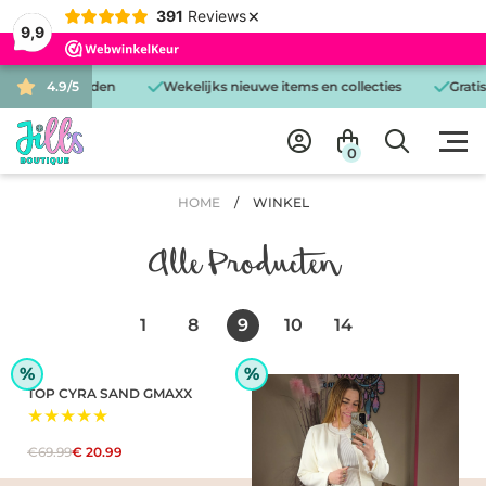
×
391
Reviews
9,9
g verzonden
4.9/5
Wekelijks nieuwe items en collecties
Gratis bezor
0
HOME
/
WINKEL
Alle Producten
1
8
9
10
14
%
%
TOP CYRA SAND GMAXX
★★★★★
€69.99
€ 20.99