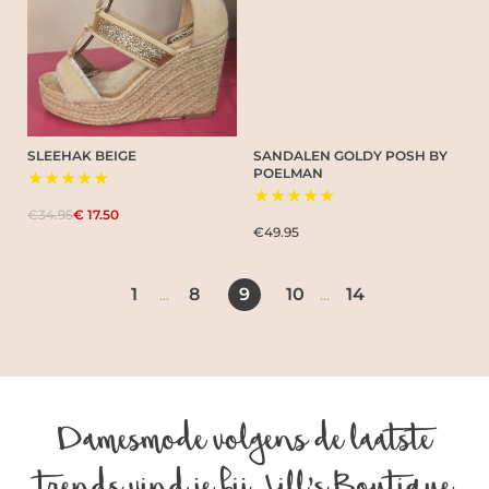
SLEEHAK BEIGE
SANDALEN GOLDY POSH BY
POELMAN
★★★★★
★★★★★
€34.95
€ 17.50
€49.95
1
8
9
10
14
...
...
Damesmode volgens de laatste
trends vind je bij Jill’s Boutique