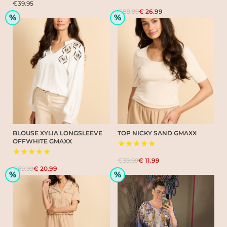
€39.95
€89.99
€ 26.99
%
%
BLOUSE XYLIA LONGSLEEVE
TOP NICKY SAND GMAXX
OFFWHITE GMAXX
★★★★★
★★★★★
€39.99
€ 11.99
€69.99
€ 20.99
%
%