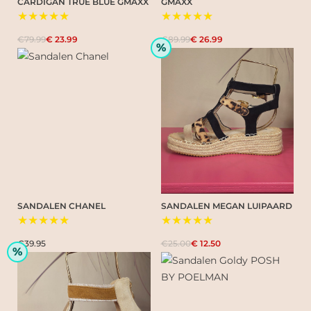
CARDIGAN TRUE BLUE GMAXX
GMAXX
★★★★★
★★★★★
€79.99
€ 23.99
€89.99
€ 26.99
%
SANDALEN CHANEL
SANDALEN MEGAN LUIPAARD
★★★★★
★★★★★
€39.95
€25.00
€ 12.50
%