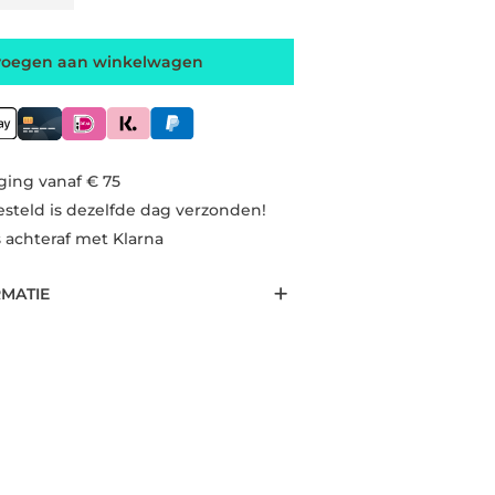
voegen aan winkelwagen
ging vanaf € 75
esteld is dezelfde dag verzonden!
s achteraf met Klarna
RMATIE