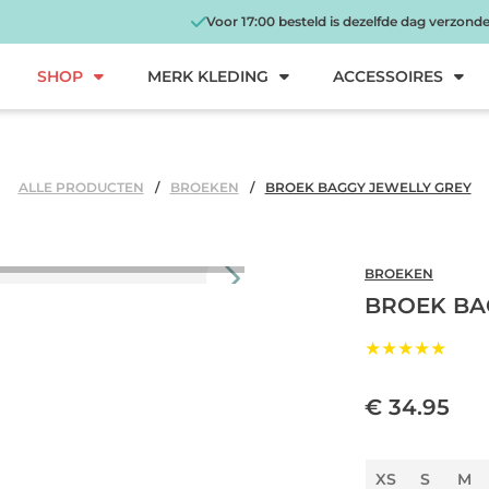
Voor 17:00 besteld is dezelfde dag verzond
SHOP
MERK KLEDING
ACCESSOIRES
ALLE PRODUCTEN
BROEKEN
BROEK BAGGY JEWELLY GREY
BROEKEN
BROEK BA
★★★★★
€ 34.95
XS
S
M