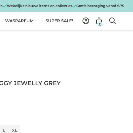
en
Wekelijks nieuwe items en collecties
Gratis bezorging vanaf €75
WASPARFUM
SUPER SALE!
0
GGY JEWELLY GREY
L
XL