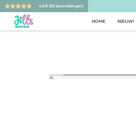
4.9/5
(85 beoordelingen)
HOME
NIEUW!