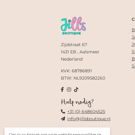
C
B
J
J
Zijdstraat 67
S
1431 EB , Aalsmeer
B
Nederland
S
KVK: 68786891
BTW: NL9209582260
Hulp nodig?
+31 (0) 648604525
info@jillsboutique.nl
Om jouw bezoek aan onze website persoonlijker te