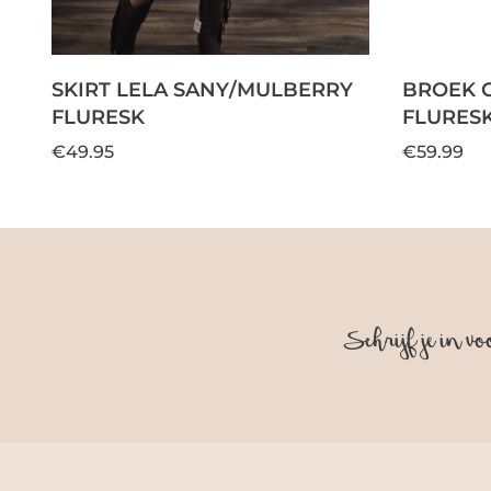
SKIRT LELA SANY/MULBERRY
BROEK 
FLURESK
FLURES
€49.95
€59.99
Schrijf je in vo