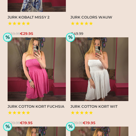
JURK KOBALT MISSY 2
JURK COLORS WAUW
★★★★★
★★★★★
€59.99
€29.95
€49.99
%
%
JURK COTTON KORT FUCHSIA
JURK COTTON KORT WIT
★★★★★
★★★★★
€29.99
€19.95
€29.99
€19.95
%
%