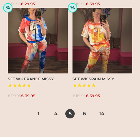
€59.95
€ 29.95
€119.95
€ 39.95
%
%
SET WK FRANCE MISSY
SET WK SPAIN MISSY
★★★★★
★★★★★
€119.95
€ 39.95
€119.95
€ 39.95
1
4
5
6
14
...
...