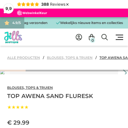
×
388
Reviews
9,9
 is dezelfde dag verzonden
4.9/5
Wekelijks nieuwe items en collecties
0
ALLE PRODUCTEN
BLOUSES, TOPS & TRUIEN
TOP AWENA SA
BLOUSES, TOPS & TRUIEN
TOP AWENA SAND FLURESK
★★★★★
€ 29.99