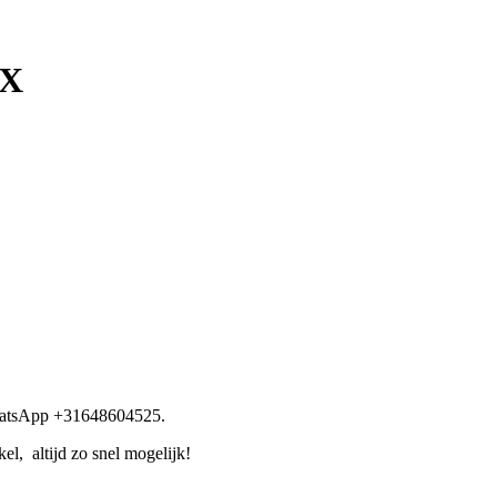
XX
WhatsApp +31648604525.
l, altijd zo snel mogelijk!