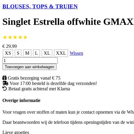
BLOUSES, TOPS & TRUIEN
Singlet Estrella offwhite GMA
★★★★★
€ 29.99
XS
S
M
L
XL
XXL
Wissen
Singlet
Estrella
Toevoegen aan winkelwagen
offwhite
GMAXX
Gratis bezorging vanaf € 75
aantal
Voor 17:00 besteld is dezelfde dag verzonden!
Betaal gratis achteraf met Klarna
Overige informatie
Voor vragen over stoffen of maten kun je contact opnemen via de 
Daar beantwoorden wij de telefoon tijdens openingstijden van de winke
Lieve groetjes