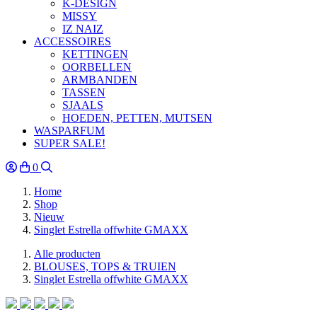
K-DESIGN
MISSY
IZ NAIZ
ACCESSOIRES
KETTINGEN
OORBELLEN
ARMBANDEN
TASSEN
SJAALS
HOEDEN, PETTEN, MUTSEN
WASPARFUM
SUPER SALE!
0
Home
Shop
Nieuw
Singlet Estrella offwhite GMAXX
Alle producten
BLOUSES, TOPS & TRUIEN
Singlet Estrella offwhite GMAXX