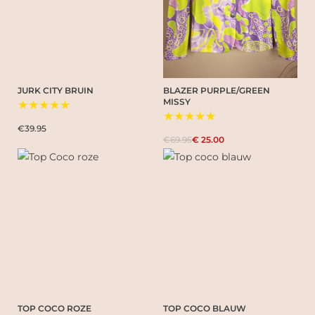
JURK CITY BRUIN
BLAZER PURPLE/GREEN
MISSY
★★★★★
★★★★★
€39.95
€69.95
€ 25.00
TOP COCO ROZE
TOP COCO BLAUW