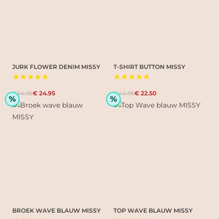
JURK FLOWER DENIM MISSY
T-SHIRT BUTTON MISSY
★★★★★
★★★★★
€54.95
€ 24.95
€44.95
€ 22.50
%
%
BROEK WAVE BLAUW MISSY
TOP WAVE BLAUW MISSY