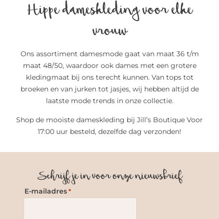
Hippe dameskleding voor elke
vrouw
Ons assortiment damesmode gaat van maat 36 t/m
maat 48/50, waardoor ook dames met een grotere
kledingmaat bij ons terecht kunnen. Van tops tot
broeken en van jurken tot jasjes, wij hebben altijd de
laatste mode trends in onze collectie.
Shop de mooiste dameskleding bij Jill’s Boutique Voor
17:00 uur besteld, dezelfde dag verzonden!
Schrijf je in voor onze nieuwsbrief
E-mailadres
*