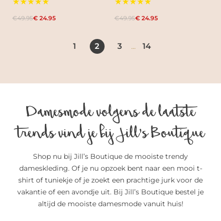
★★★★★
★★★★★
€49.95
€ 24.95
€49.95
€ 24.95
1
2
3
14
...
Damesmode volgens de laatste
trends vind je bij Jill’s Boutique
Shop nu bij Jill’s Boutique de mooiste trendy
dameskleding. Of je nu opzoek bent naar een mooi t-
shirt of tuniekje of je zoekt een prachtige jurk voor de
vakantie of een avondje uit. Bij Jill’s Boutique bestel je
altijd de mooiste damesmode vanuit huis!