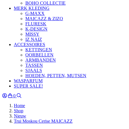
BOHO COLLECTIE
MERK KLEDING
G-MAXX
MAICAZZ & ZIZO
FLURESK
K-DESIGN
MISSY
IZ NAIZ
ACCESSOIRES
KETTINGEN
OORBELLEN
ARMBANDEN
TASSEN
SJAALS
HOEDEN, PETTEN, MUTSEN
WASPARFUM
SUPER SALE!
0
Home
Shop
Nieuw
Trui Moskou Cerise MAICAZZ