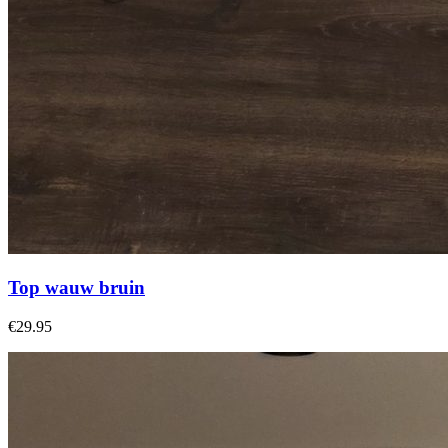
Top wauw bruin
€29.95