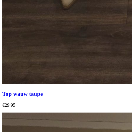
Top wauw taupe
€29.95