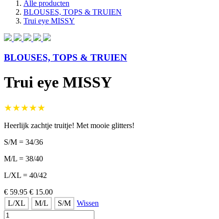
Alle producten
BLOUSES, TOPS & TRUIEN
Trui eye MISSY
BLOUSES, TOPS & TRUIEN
Trui eye MISSY
★★★★★
Heerlijk zachtje truitje! Met mooie glitters!
S/M = 34/36
M/L = 38/40
L/XL = 40/42
€ 59.95
€ 15.00
L/XL
M/L
S/M
Wissen
Trui