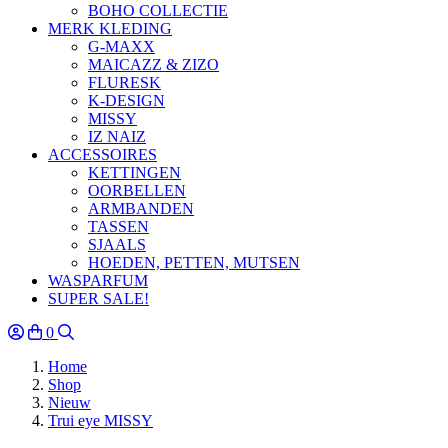
BOHO COLLECTIE
MERK KLEDING
G-MAXX
MAICAZZ & ZIZO
FLURESK
K-DESIGN
MISSY
IZ NAIZ
ACCESSOIRES
KETTINGEN
OORBELLEN
ARMBANDEN
TASSEN
SJAALS
HOEDEN, PETTEN, MUTSEN
WASPARFUM
SUPER SALE!
0
Home
Shop
Nieuw
Trui eye MISSY