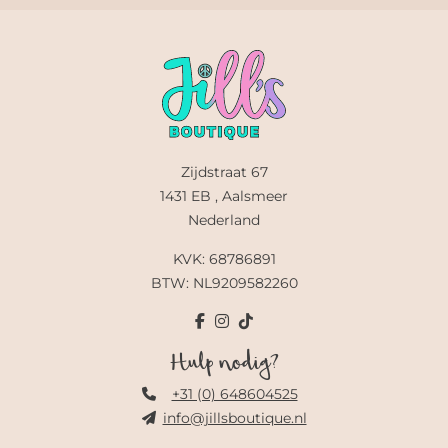
Zijdstraat 67
1431 EB , Aalsmeer
Nederland
KVK: 68786891
BTW: NL9209582260
Hulp nodig?
+31 (0) 648604525
info@jillsboutique.nl