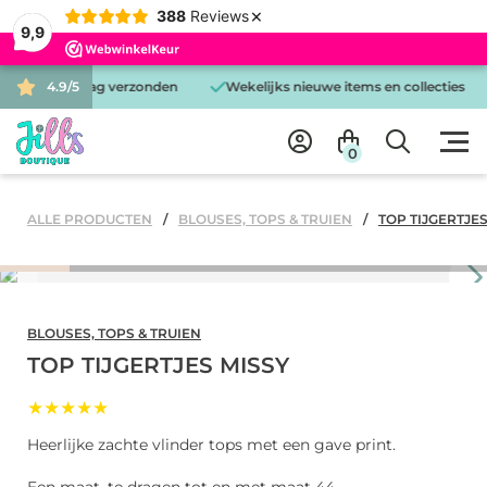
×
388
Reviews
9,9
 is dezelfde dag verzonden
4.9/5
Wekelijks nieuwe items en collecties
0
ALLE PRODUCTEN
BLOUSES, TOPS & TRUIEN
TOP TIJGERTJE
BLOUSES, TOPS & TRUIEN
TOP TIJGERTJES MISSY
★★★★★
Heerlijke zachte vlinder tops met een gave print.