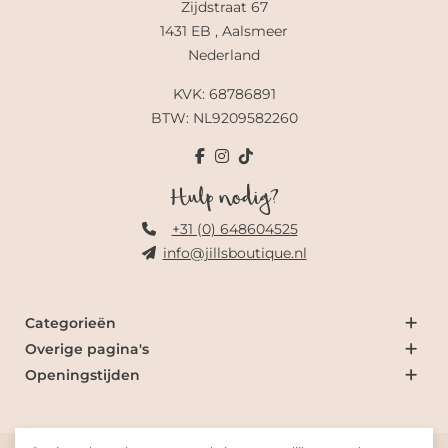
Zijdstraat 67
1431 EB , Aalsmeer
Nederland
KVK: 68786891
BTW: NL9209582260
Hulp nodig?
+31 (0) 648604525
info@jillsboutique.nl
Categorieën
Overige pagina's
Openingstijden