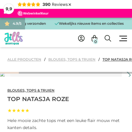
×
390
Reviews
9,9
is dezelfde dag verzonden
4.9/5
Wekelijks nieuwe items en collecties
0
ALLE PRODUCTEN
BLOUSES, TOPS & TRUIEN
TOP NATASJA 
BLOUSES, TOPS & TRUIEN
TOP NATASJA ROZE
★★★★★
Hele mooie zachte tops met een leuke flair mouw met
kanten details.