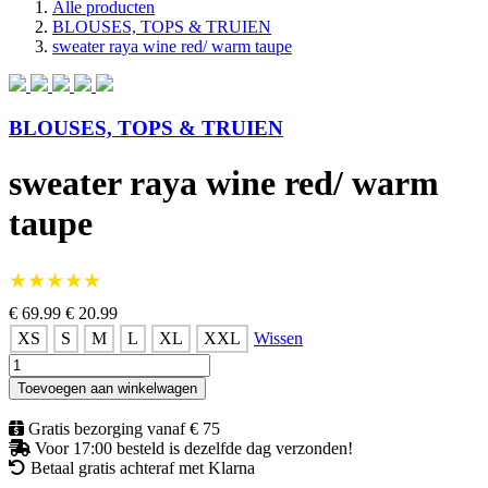
Alle producten
BLOUSES, TOPS & TRUIEN
sweater raya wine red/ warm taupe
BLOUSES, TOPS & TRUIEN
sweater raya wine red/ warm
taupe
★★★★★
€ 69.99
€ 20.99
XS
S
M
L
XL
XXL
Wissen
sweater
raya
Toevoegen aan winkelwagen
wine
red/
Gratis bezorging vanaf € 75
warm
Voor 17:00 besteld is dezelfde dag verzonden!
taupe
Betaal gratis achteraf met Klarna
aantal