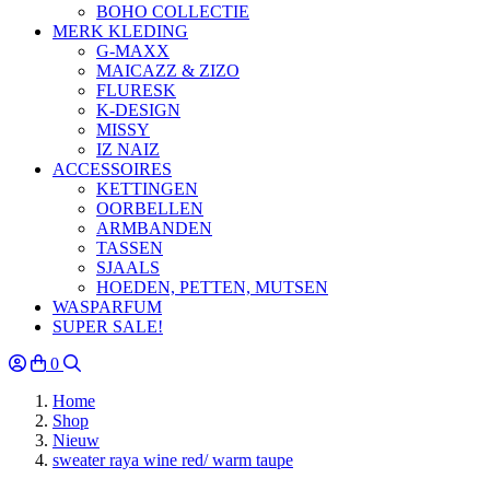
BOHO COLLECTIE
MERK KLEDING
G-MAXX
MAICAZZ & ZIZO
FLURESK
K-DESIGN
MISSY
IZ NAIZ
ACCESSOIRES
KETTINGEN
OORBELLEN
ARMBANDEN
TASSEN
SJAALS
HOEDEN, PETTEN, MUTSEN
WASPARFUM
SUPER SALE!
0
Home
Shop
Nieuw
sweater raya wine red/ warm taupe