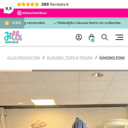
×
389
Reviews
9,9
zelfde dag verzonden
4.9/5
Wekelijks nieuwe items en collecties
Gra
0
ALLE PRODUCTEN
BLOUSES, TOPS & TRUIEN
KIMONO PINK