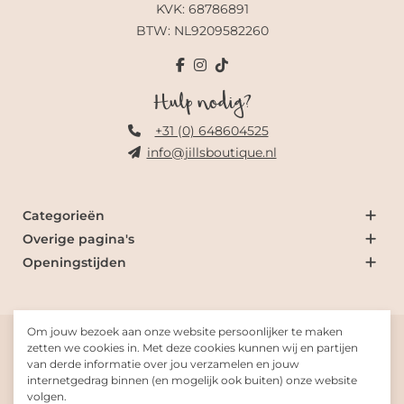
KVK: 68786891
BTW: NL9209582260
Hulp nodig?
+31 (0) 648604525
info@jillsboutique.nl
Categorieën
Overige pagina's
Openingstijden
Om jouw bezoek aan onze website persoonlijker te maken
© 2026 Jill's Boutique
zetten we cookies in. Met deze cookies kunnen wij en partijen
van derde informatie over jou verzamelen en jouw
internetgedrag binnen (en mogelijk ook buiten) onze website
Gemaakt met
door
Fresh-Dev
volgen.