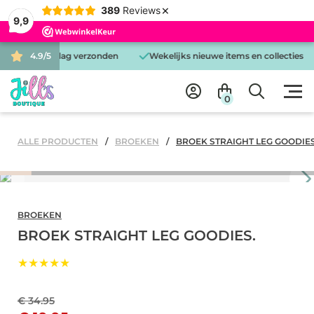
×
389
Reviews
9,9
d is dezelfde dag verzonden
4.9/5
Wekelijks nieuwe items en collecties
0
ALLE PRODUCTEN
BROEKEN
BROEK STRAIGHT LEG GOODIES
BROEKEN
BROEK STRAIGHT LEG GOODIES.
★★★★★
€ 34.95