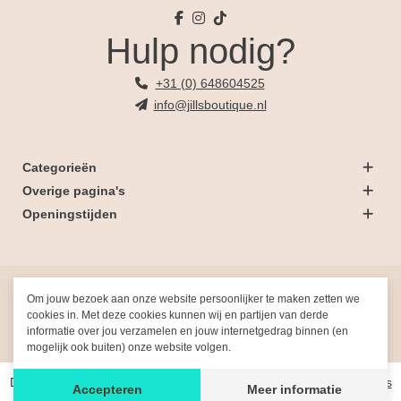
Hulp nodig?
+31 (0) 648604525
info@jillsboutique.nl
Categorieën
Overige pagina's
Openingstijden
© 2026 Jill's Boutique
Om jouw bezoek aan onze website persoonlijker te maken zetten we
cookies in. Met deze cookies kunnen wij en partijen van derde
informatie over jou verzamelen en jouw internetgedrag binnen (en
Gemaakt met
door
Fresh-Dev
mogelijk ook buiten) onze website volgen.
De waardering van www.jillsboutique.nl/ bij
WebwinkelKeur Reviews
Accepteren
Meer informatie