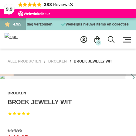
×
388
Reviews
9,9
eld is dezelfde dag verzonden
4.9/5
Wekelijks nieuwe items en collecties
0
ALLE PRODUCTEN
BROEKEN
BROEK JEWELLY WIT
BROEKEN
BROEK JEWELLY WIT
★★★★★
€ 34.95