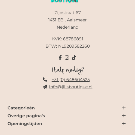
Zijdstraat 67
1431 EB , Aalsmeer
Nederland
KVK: 68786891
BTW: NL9209582260
Hulp nodig?
+31 (0) 648604525
info@jillsboutique.nl
Categorieën
Overige pagina's
Openingstijden