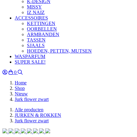
K-DESIGN
MISSY
IZ NAIZ
ACCESSOIRES
KETTINGEN
OORBELLEN
ARMBANDEN
TASSEN
SJAALS
HOEDEN, PETTEN, MUTSEN
WASPARFUM
SUPER SALE!
0
Home
Shop
Nieuw
Jurk flower zwart
Alle producten
JURKEN & ROKKEN
Jurk flower zwart