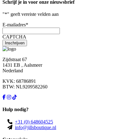
Schrijf je in voor onze nieuwsbrief
"
*
" geeft vereiste velden aan
E-mailadres
*
CAPTCHA
Zijdstraat 67
1431 EB , Aalsmeer
Nederland
KVK: 68786891
BTW: NL9209582260
Hulp nodig?
+31 (0) 648604525
info@jillsboutique.nl