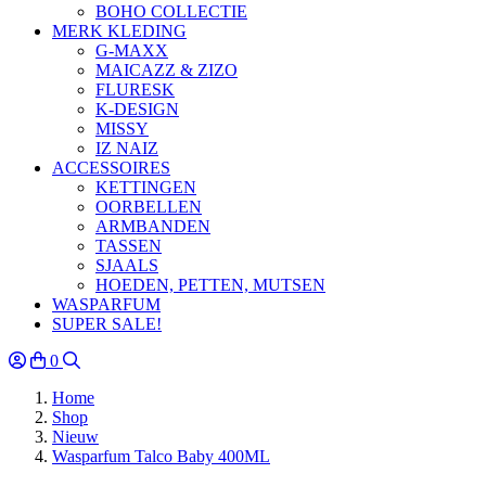
BOHO COLLECTIE
MERK KLEDING
G-MAXX
MAICAZZ & ZIZO
FLURESK
K-DESIGN
MISSY
IZ NAIZ
ACCESSOIRES
KETTINGEN
OORBELLEN
ARMBANDEN
TASSEN
SJAALS
HOEDEN, PETTEN, MUTSEN
WASPARFUM
SUPER SALE!
0
Home
Shop
Nieuw
Wasparfum Talco Baby 400ML