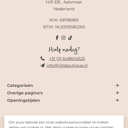
1431 EB , Aalsmeer
Nederland
KVK: 68786891
BTW: NL9209582260
Hulp nodig?
+31 (0) 648604525
info@jillsboutique.nl
Categorieën
Overige pagina's
Openingstijden
Om jouw bezoek aan onze website persoonlijker te maken
© 2026 Jill's Boutique
zetten we cookies in. Met deze cookies kunnen wij en partijen