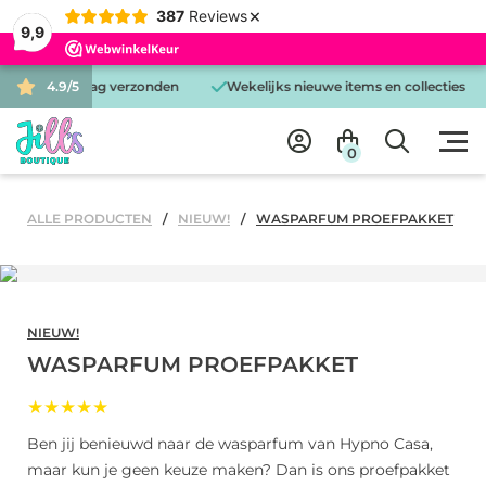
×
387
Reviews
9,9
 is dezelfde dag verzonden
4.9/5
Wekelijks nieuwe items en collecties
0
ALLE PRODUCTEN
NIEUW!
WASPARFUM PROEFPAKKET
NIEUW!
WASPARFUM PROEFPAKKET
★★★★★
Ben jij benieuwd naar de wasparfum van Hypno Casa,
maar kun je geen keuze maken? Dan is ons proefpakket