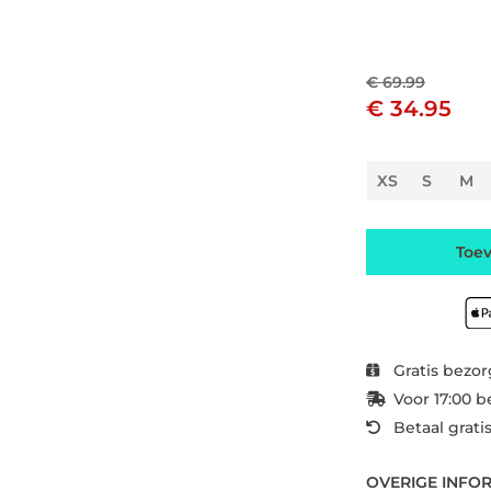
€ 69.99
€ 34.95
XS
S
M
Toe
Gratis bezor
Voor 17:00 b
Betaal grati
OVERIGE INFO