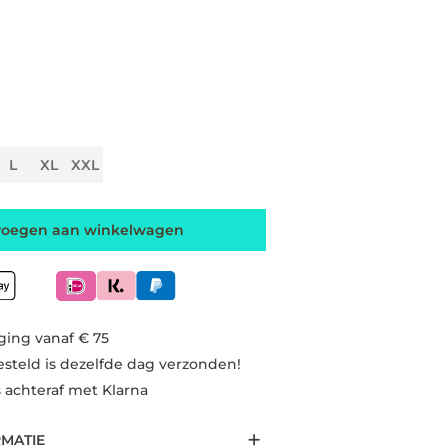
L
XL
XXL
voegen aan winkelwagen
ging vanaf € 75
esteld is dezelfde dag verzonden!
s achteraf met Klarna
RMATIE