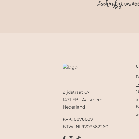
Schrijf je in vo
C
B
J
J
Zijdstraat 67
S
1431 EB , Aalsmeer
B
Nederland
S
KVK: 68786891
BTW: NL9209582260