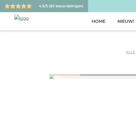
4.9/5
(85 beoordelingen)
HOME
NIEUW!
ALLE