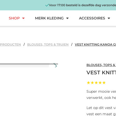
Voor 17:00 besteld is dezelfde dag verzond
SHOP
MERK KLEDING
ACCESSOIRES
 PRODUCTEN
BLOUSES, TOPS & TRUIEN
VEST KNITTING KANOA 
BLOUSES, TOPS &
VEST KNI
★★★★★
Super mooie vest
verwerkt, ook he
Let op dit vest v
vest een maat gr