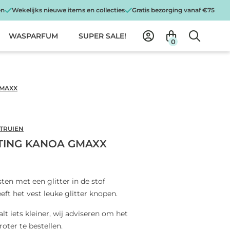
en
Wekelijks nieuwe items en collecties
Gratis bezorging vanaf €75
WASPARFUM
SUPER SALE!
0
GMAXX
 TRUIEN
TTING KANOA GMAXX
en met een glitter in de stof
eft het vest leuke glitter knopen.
alt iets kleiner, wij adviseren om het
oter te bestellen.