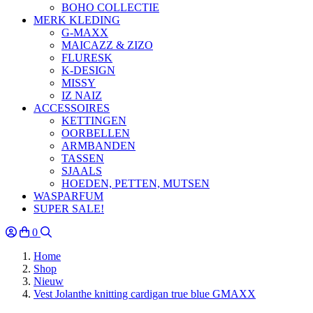
BOHO COLLECTIE
MERK KLEDING
G-MAXX
MAICAZZ & ZIZO
FLURESK
K-DESIGN
MISSY
IZ NAIZ
ACCESSOIRES
KETTINGEN
OORBELLEN
ARMBANDEN
TASSEN
SJAALS
HOEDEN, PETTEN, MUTSEN
WASPARFUM
SUPER SALE!
0
Home
Shop
Nieuw
Vest Jolanthe knitting cardigan true blue GMAXX