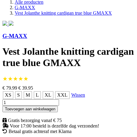
Alle producten
G-MAXX
Vest Jolanthe knitting cardigan true blue GMAXX
G-MAXX
Vest Jolanthe knitting cardigan
true blue GMAXX
★★★★★
€ 79.99
€ 39.95
XS
S
M
L
XL
XXL
Wissen
Vest
Jolanthe
Toevoegen aan winkelwagen
knitting
cardigan
Gratis bezorging vanaf € 75
true
Voor 17:00 besteld is dezelfde dag verzonden!
blue
Betaal gratis achteraf met Klarna
GMAXX