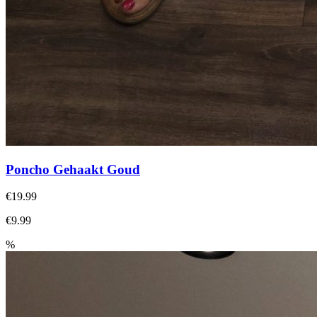
Poncho Gehaakt Goud
€19.99
€9.99
%