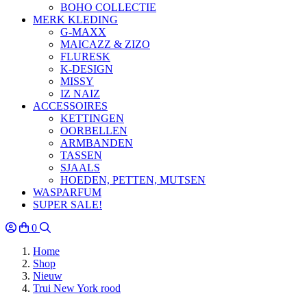
BOHO COLLECTIE
MERK KLEDING
G-MAXX
MAICAZZ & ZIZO
FLURESK
K-DESIGN
MISSY
IZ NAIZ
ACCESSOIRES
KETTINGEN
OORBELLEN
ARMBANDEN
TASSEN
SJAALS
HOEDEN, PETTEN, MUTSEN
WASPARFUM
SUPER SALE!
0
Home
Shop
Nieuw
Trui New York rood