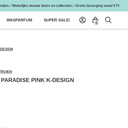
onden
Wekelijks nieuwe items en collecties
Gratis bezorging vanaf €75
WASPARFUM
SUPER SALE!
0
-DESIGN
TRUIEN
 PARADISE PINK K-DESIGN