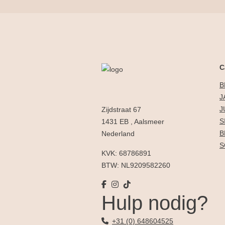
C
B
J
J
Zijdstraat 67
S
1431 EB , Aalsmeer
B
Nederland
S
KVK: 68786891
BTW: NL9209582260
Hulp nodig?
+31 (0) 648604525