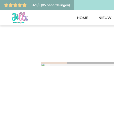
4.9/5
(85 beoordelingen)
HOME
NIEUW!