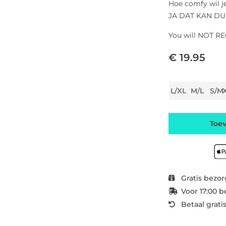
Hoe comfy wil j
JA DAT KAN DUS
You will NOT RE
€ 19.95
L/XL
M/L
S/M
Toe
Gratis bezor
Voor 17:00 b
Betaal grati