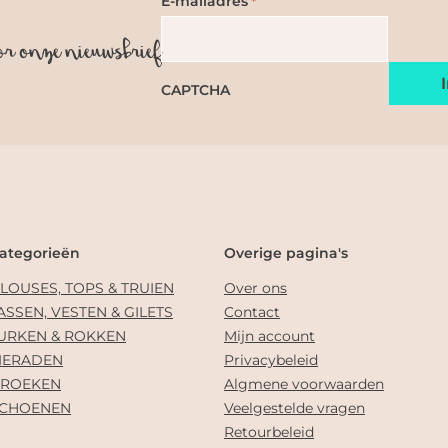
E-mailadres
*
or onze nieuwsbrief
CAPTCHA
ategorieën
Overige pagina's
LOUSES, TOPS & TRUIEN
Over ons
ASSEN, VESTEN & GILETS
Contact
URKEN & ROKKEN
Mijn account
IERADEN
Privacybeleid
ROEKEN
Algmene voorwaarden
CHOENEN
Veelgestelde vragen
Retourbeleid