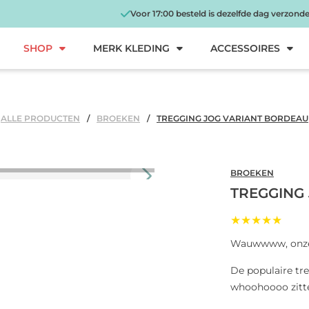
Voor 17:00 besteld is dezelfde dag verzond
SHOP
MERK KLEDING
ACCESSOIRES
ALLE PRODUCTEN
BROEKEN
TREGGING JOG VARIANT BORDEAU
BROEKEN
TREGGING
★★★★★
Wauwwww, onze 
De populaire t
whoohoooo zitte