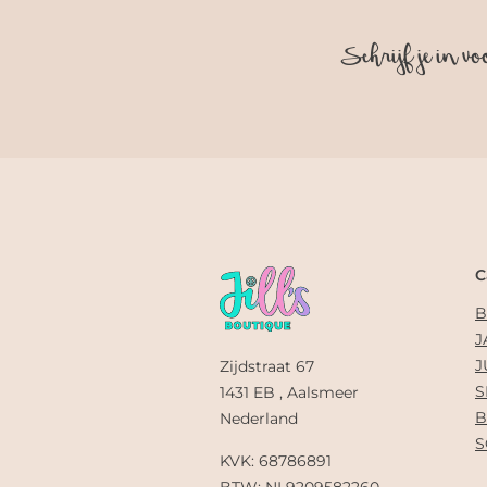
Schrijf je in vo
C
B
J
J
Zijdstraat 67
S
1431 EB , Aalsmeer
B
Nederland
S
KVK: 68786891
BTW: NL9209582260