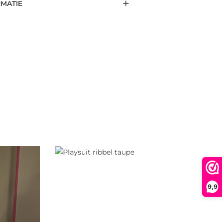
RMATIE
9,9