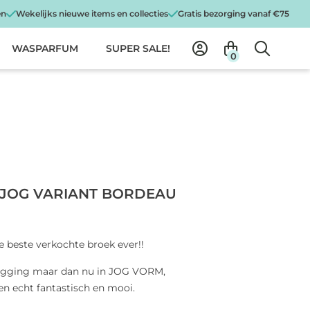
en
Wekelijks nieuwe items en collecties
Gratis bezorging vanaf €75
WASPARFUM
SUPER SALE!
0
 JOG VARIANT BORDEAU
beste verkochte broek ever!!
regging maar dan nu in JOG VORM,
n echt fantastisch en mooi.