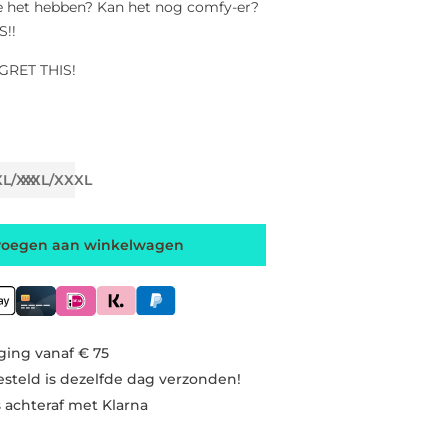
e het hebben? Kan het nog comfy-er?
!!
GRET THIS!
XL/XXL
XXL/XXXL
voegen aan winkelwagen
ging vanaf € 75
esteld is dezelfde dag verzonden!
s achteraf met Klarna