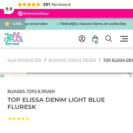
×
391
Reviews
9,9
 is dezelfde dag verzonden
4.9/5
Wekelijks nieuwe items en collecties
0
ALLE PRODUCTEN
BLOUSES, TOPS & TRUIEN
TOP ELISSA DE
BLOUSES, TOPS & TRUIEN
TOP ELISSA DENIM LIGHT BLUE
FLURESK
★★★★★